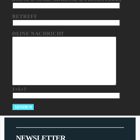
BETREFF
DEINE NACHRICHT
1+1=?
N
E
W
S
L
E
T
T
E
R