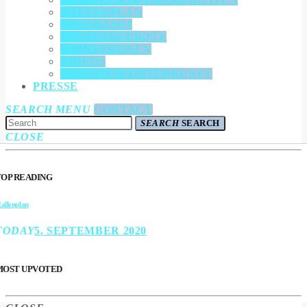
HALLENPLAN
PROGRAMM
MESSEANGEBOTE
IMPRESSIONEN
VIDEOS
ANREISE & UNTERKUNFT
PRESSE
SEARCH
MENU
CONTACT
SEARCH
SEARCH
CLOSE
TOP READING
allenplan
TODAY
5. SEPTEMBER 2020
MOST UPVOTED