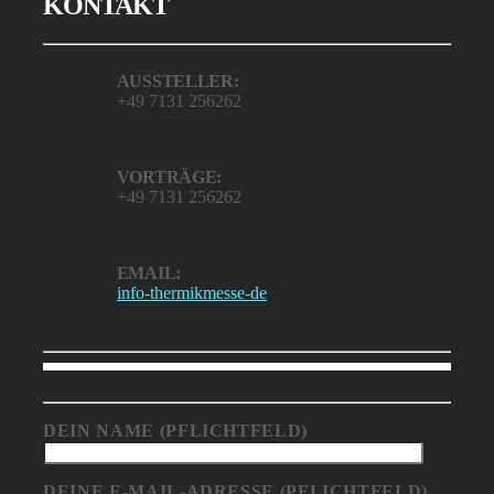
KONTAKT
AUSSTELLER:
+49 7131 256262
VORTRÄGE:
+49 7131 256262
EMAIL:
info-thermikmesse-de
DEIN NAME (PFLICHTFELD)
DEINE E-MAIL-ADRESSE (PFLICHTFELD)