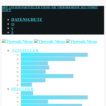
ADD_LOCATION
AKTUELLER STAND:
DIE THERMIKMESSE 2023 FINDET
STATT!
DATENSCHUTZ
AUSSTELLER
AKTUELLES ZUM CORONAVIRUS
AUSSTELLERANMELDUNG
AUSSTELLER
HALLENPLAN
PROGRAMM
ANREISE & UNTERKUNFT
DOWNLOAD
AGBS
BESUCHER
INFOS
AKTUELLES ZUM CORONAVIRUS
AUSSTELLER
TICKETS & ÖFFNUNGSZEITEN