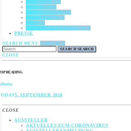
HALLENPLAN
PROGRAMM
MESSEANGEBOTE
IMPRESSIONEN
VIDEOS
ANREISE & UNTERKUNFT
PRESSE
SEARCH
MENU
CONTACT
SEARCH
SEARCH
CLOSE
TOP READING
allenplan
TODAY
5. SEPTEMBER 2020
CLOSE
AUSSTELLER
AKTUELLES ZUM CORONAVIRUS
AUSSTELLERANMELDUNG