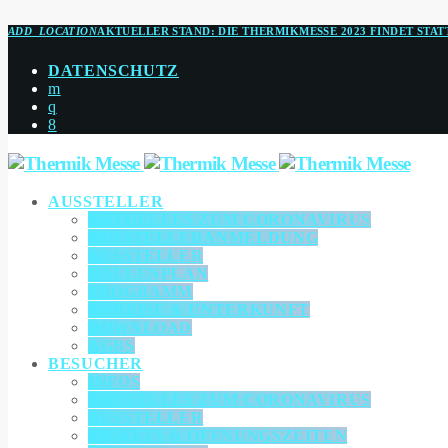
ADD_LOCATION
AKTUELLER STAND:
DIE THERMIKMESSE 2023 FINDET STAT
DATENSCHUTZ
AUSSTELLER
AKTUELLES ZUM CORONAVIRUS
AUSSTELLERANMELDUNG
AUSSTELLER
HALLENPLAN
PROGRAMM
ANREISE & UNTERKUNFT
DOWNLOAD
AGBS
BESUCHER
INFOS
AKTUELLES ZUM CORONAVIRUS
AUSSTELLER
TICKETS & ÖFFNUNGSZEITEN