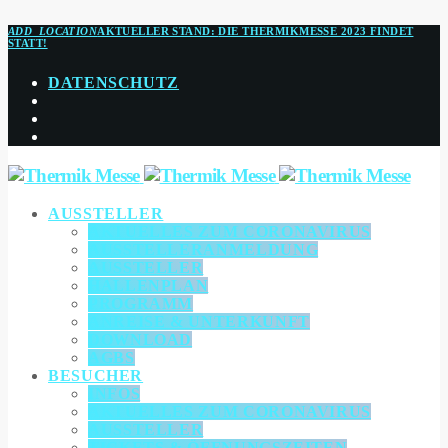
ADD_LOCATION
AKTUELLER STAND:
DIE THERMIKMESSE 2023 FINDET
STATT!
DATENSCHUTZ
AUSSTELLER
AKTUELLES ZUM CORONAVIRUS
AUSSTELLERANMELDUNG
AUSSTELLER
HALLENPLAN
PROGRAMM
ANREISE & UNTERKUNFT
DOWNLOAD
AGBS
BESUCHER
INFOS
AKTUELLES ZUM CORONAVIRUS
AUSSTELLER
TICKETS & ÖFFNUNGSZEITEN