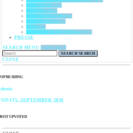
HALLENPLAN
PROGRAMM
MESSEANGEBOTE
IMPRESSIONEN
VIDEOS
ANREISE & UNTERKUNFT
PRESSE
SEARCH
MENU
CONTACT
SEARCH
SEARCH
CLOSE
TOP READING
allenplan
TODAY
5. SEPTEMBER 2020
MOST UPVOTED