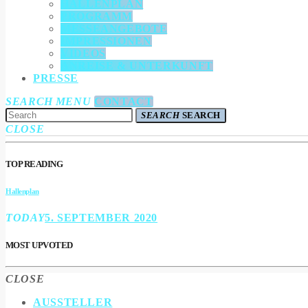
HALLENPLAN
PROGRAMM
MESSEANGEBOTE
IMPRESSIONEN
VIDEOS
ANREISE & UNTERKUNFT
PRESSE
SEARCH
MENU
CONTACT
SEARCH
SEARCH
CLOSE
TOP READING
Hallenplan
TODAY
5. SEPTEMBER 2020
MOST UPVOTED
CLOSE
AUSSTELLER