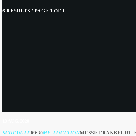
6 RESULTS / PAGE 1 OF 1
18
AUG. 2020
SCHEDULE
09:30
MY_LOCATION
MESSE FRANKFURT E