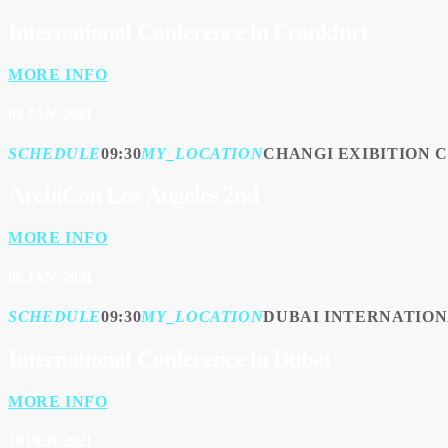
International Conference in Frankfurt
MORE INFO
03
JAN. 2021
SCHEDULE
09:30
MY_LOCATION
CHANGI EXIBITION 
ArchiCon Los Angeles 2nd
MORE INFO
06
JAN. 2021
SCHEDULE
09:30
MY_LOCATION
DUBAI INTERNATIO
International Conference in Dubai
MORE INFO
18
FEB. 2021