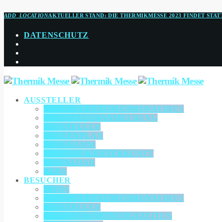
ADD_LOCATION
AKTUELLER STAND:
DIE THERMIKMESSE 2023 FINDET STAT
DATENSCHUTZ
AUSSTELLER
AKTUELLES ZUM CORONAVIRUS
AUSSTELLERANMELDUNG
AUSSTELLER
HALLENPLAN
PROGRAMM
ANREISE & UNTERKUNFT
DOWNLOAD
AGBS
BESUCHER
INFOS
AKTUELLES ZUM CORONAVIRUS
AUSSTELLER
TICKETS & ÖFFNUNGSZEITEN