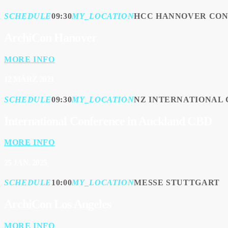
SCHEDULE
09:30
MY_LOCATION
HCC HANNOVER CO
ArchiCon Hanover
MORE INFO
12
MÄRZ 2021
SCHEDULE
09:30
MY_LOCATION
NZ INTERNATIONAL
International Conference in Auckland CBD
MORE INFO
25
JAN. 2025
SCHEDULE
10:00
MY_LOCATION
MESSE STUTTGART
ArchiCon Los Angeles
MORE INFO