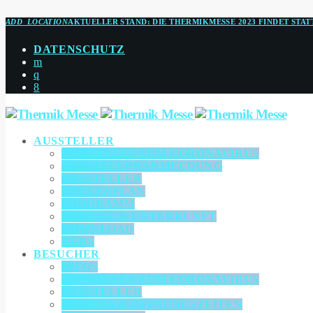
ADD_LOCATION
AKTUELLER STAND:
DIE THERMIKMESSE 2023 FINDET STAT
DATENSCHUTZ
AUSSTELLER
AKTUELLES ZUM CORONAVIRUS
AUSSTELLERANMELDUNG
AUSSTELLER
HALLENPLAN
PROGRAMM
ANREISE & UNTERKUNFT
DOWNLOAD
AGBS
BESUCHER
INFOS
AKTUELLES ZUM CORONAVIRUS
AUSSTELLER
TICKETS & ÖFFNUNGSZEITEN