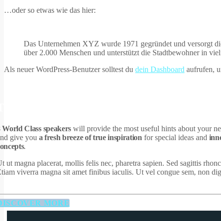
…oder so etwas wie das hier:
Das Unternehmen XYZ wurde 1971 gegründet und versorgt die Öff
über 2.000 Menschen und unterstützt die Stadtbewohner in viel
Als neuer WordPress-Benutzer solltest du
dein Dashboard
aufrufen, u
THE PROGRAM
 World Class speakers
will provide the most useful hints about your ne
nd give you
a fresh breeze of true inspiration
for special ideas and
inn
oncepts
.
t ut magna placerat, mollis felis nec, pharetra sapien. Sed sagittis rhonc
tiam viverra magna sit amet finibus iaculis. Ut vel congue sem, non di
DISCOVER MORE