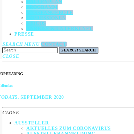
HALLENPLAN
PROGRAMM
MESSEANGEBOTE
IMPRESSIONEN
VIDEOS
ANREISE & UNTERKUNFT
PRESSE
SEARCH
MENU
CONTACT
SEARCH
SEARCH
CLOSE
TOP READING
allenplan
TODAY
5. SEPTEMBER 2020
CLOSE
AUSSTELLER
AKTUELLES ZUM CORONAVIRUS
AUSSTELLERANMELDUNG