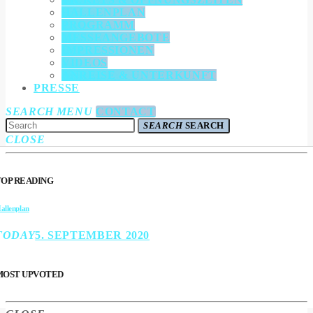
HALLENPLAN
PROGRAMM
MESSEANGEBOTE
IMPRESSIONEN
VIDEOS
ANREISE & UNTERKUNFT
PRESSE
SEARCH
MENU
CONTACT
SEARCH
SEARCH
CLOSE
TOP READING
allenplan
TODAY
5. SEPTEMBER 2020
MOST UPVOTED