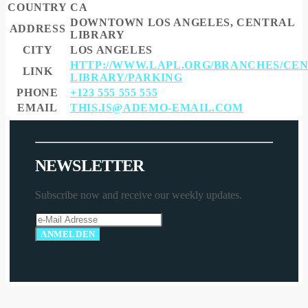
COUNTRY
CA
DOWNTOWN LOS ANGELES, CENTRAL
ADDRESS
LIBRARY
CITY
LOS ANGELES
HTTP://WWW.LAPL.ORG/BRANCHES/CE
LINK
LIBRARY/PARKING
PHONE
+123 555 555 555
EMAIL
THIS.IS@ADEMO-EMAIL.COM
N
E
W
S
L
E
T
T
E
R
Subscribe now and receive our weekly updates.