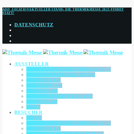
ADD_LOCATION
AKTUELLER STAND:
DIE THERMIKMESSE 2023 FINDET
STATT!
DATENSCHUTZ
AUSSTELLER
AKTUELLES ZUM CORONAVIRUS
AUSSTELLERANMELDUNG
AUSSTELLER
HALLENPLAN
PROGRAMM
ANREISE & UNTERKUNFT
DOWNLOAD
AGBS
BESUCHER
INFOS
AKTUELLES ZUM CORONAVIRUS
AUSSTELLER
TICKETS & ÖFFNUNGSZEITEN