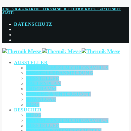
ADD_LOCATION
AKTUELLER STAND:
DIE THERMIKMESSE 2023 FINDET
STATT!
DATENSCHUTZ
AUSSTELLER
AKTUELLES ZUM CORONAVIRUS
AUSSTELLERANMELDUNG
AUSSTELLER
HALLENPLAN
PROGRAMM
ANREISE & UNTERKUNFT
DOWNLOAD
AGBS
BESUCHER
INFOS
AKTUELLES ZUM CORONAVIRUS
AUSSTELLER
TICKETS & ÖFFNUNGSZEITEN