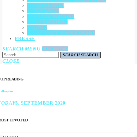
HALLENPLAN
PROGRAMM
MESSEANGEBOTE
IMPRESSIONEN
VIDEOS
ANREISE & UNTERKUNFT
PRESSE
SEARCH
MENU
CONTACT
SEARCH
SEARCH
CLOSE
TOP READING
allenplan
TODAY
5. SEPTEMBER 2020
MOST UPVOTED