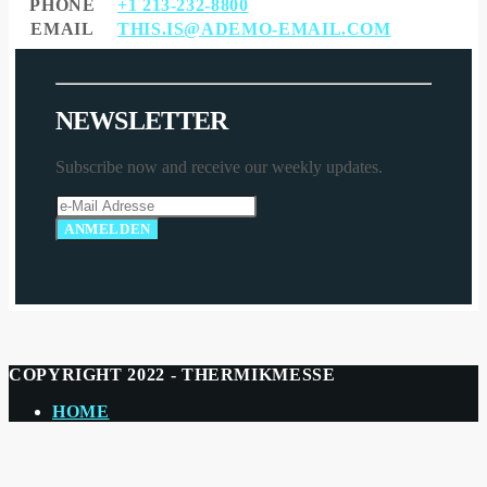
PHONE
+1 213-232-8800
EMAIL
THIS.IS@ADEMO-EMAIL.COM
N
E
W
S
L
E
T
T
E
R
Subscribe now and receive our weekly updates.
COPYRIGHT 2022 - THERMIKMESSE
HOME