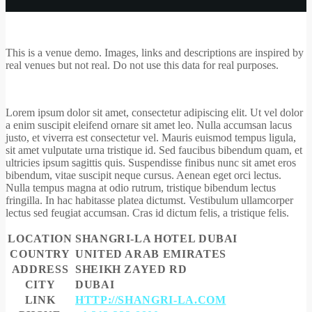
This is a venue demo. Images, links and descriptions are inspired by
real venues but not real. Do not use this data for real purposes.
Lorem ipsum dolor sit amet, consectetur adipiscing elit. Ut vel dolor
a enim suscipit eleifend ornare sit amet leo. Nulla accumsan lacus
justo, et viverra est consectetur vel. Mauris euismod tempus ligula,
sit amet vulputate urna tristique id. Sed faucibus bibendum quam, et
ultricies ipsum sagittis quis. Suspendisse finibus nunc sit amet eros
bibendum, vitae suscipit neque cursus. Aenean eget orci lectus.
Nulla tempus magna at odio rutrum, tristique bibendum lectus
fringilla. In hac habitasse platea dictumst. Vestibulum ullamcorper
lectus sed feugiat accumsan. Cras id dictum felis, a tristique felis.
LOCATION
SHANGRI-LA HOTEL DUBAI
COUNTRY
UNITED ARAB EMIRATES
ADDRESS
SHEIKH ZAYED RD
CITY
DUBAI
LINK
HTTP://SHANGRI-LA.COM